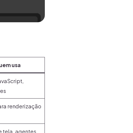
uem usa
avaScript,
res
ara renderização
e tela, agentes