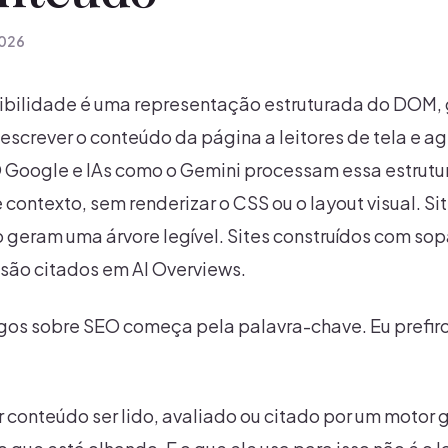
2026
sibilidade é uma representação estruturada do DOM,
screver o conteúdo da página a leitores de tela e a
Google e IAs como o Gemini processam essa estrutur
e contexto, sem renderizar o CSS ou o layout visual. 
 geram uma árvore legível. Sites construídos com so
 são citados em AI Overviews.
igos sobre SEO começa pela palavra-chave. Eu prefi
 conteúdo ser lido, avaliado ou citado por um motor g