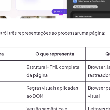
trói três representações ao processar uma página:
ra
O que representa
Q
Estrutura HTML completa
Browser, J
da página
rastreado
Regras visuais aplicadas
Browser p
ao DOM
visual
Versão semântica e
Leitores d