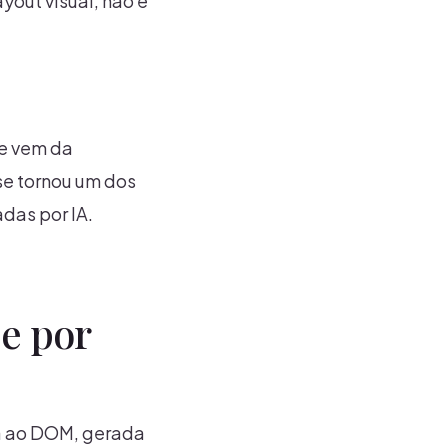
ayout visual, não é
le vem da
se tornou um dos
das por IA.
 e por
la ao DOM, gerada