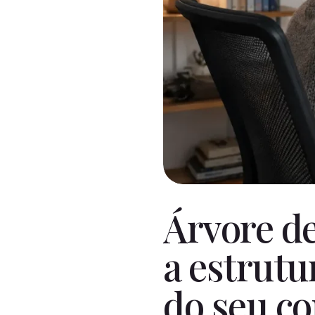
Árvore de
a estrutu
do seu c