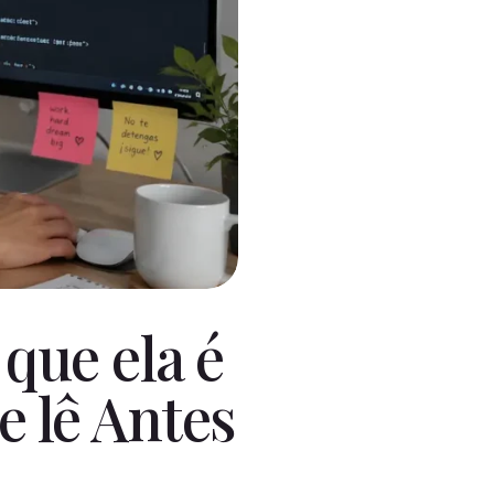
 que ela é
e lê Antes