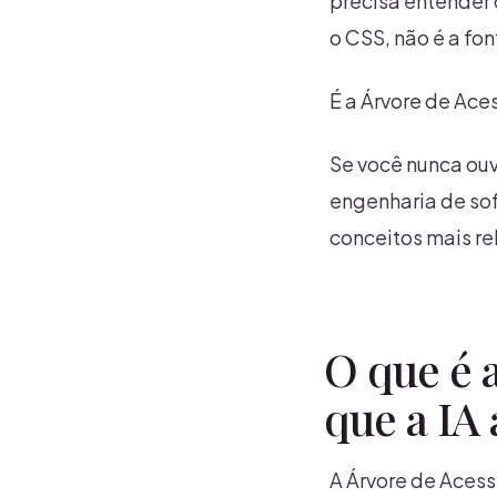
precisa entender o
o CSS, não é a fo
É a Árvore de Ace
Se você nunca ouv
engenharia de sof
conceitos mais re
O que é 
que a IA 
A Árvore de Acess