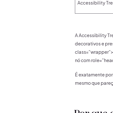
Accessibility Tr
A Accessibility 
decorativos e pre
class=”wrapper”> 
nó com role=”head
É exatamente por i
mesmo que pareç
Por que 