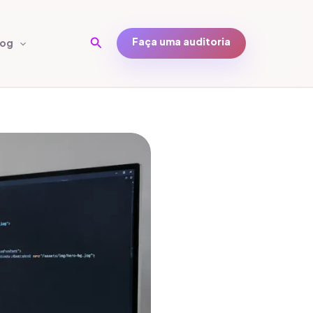
Pesquisar
Faça uma auditoria
log