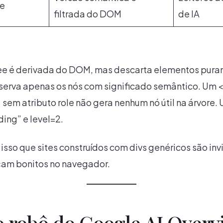
ee
filtrada do DOM
de IA
Tree é derivada do DOM, mas descarta elementos pur
serva apenas os nós com significado semântico. Um 
sem atributo role não gera nenhum nó útil na árvore
ing” e level=2.
sso que sites construídos com divs genéricos são invis
am bonitos no navegador.
o robô do Google AI Overv