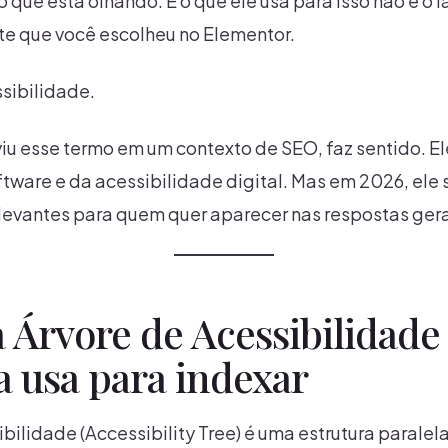
 que está olhando. E o que ele usa para isso não é o l
nte que você escolheu no Elementor.
ssibilidade.
iu esse termo em um contexto de SEO, faz sentido. E
tware e da acessibilidade digital. Mas em 2026, ele 
levantes para quem quer aparecer nas respostas gera
a Árvore de Acessibilidade
a usa para indexar
ibilidade (Accessibility Tree) é uma estrutura parale