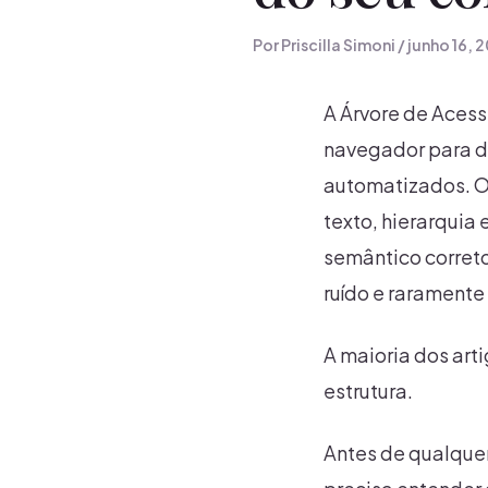
Por
Priscilla Simoni
/
junho 16, 
A Árvore de Aces
navegador para de
automatizados. O 
texto, hierarquia 
semântico correto
ruído e raramente
A maioria dos art
estrutura.
Antes de qualquer