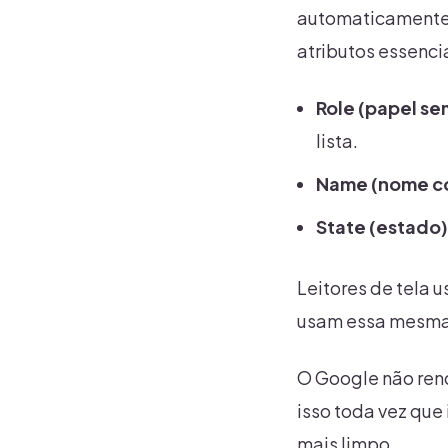
automaticamente 
atributos essencia
Role (papel se
lista.
Name (nome c
State (estado)
Leitores de tela 
usam essa mesma e
O Google não rend
isso toda vez que
mais limpo.