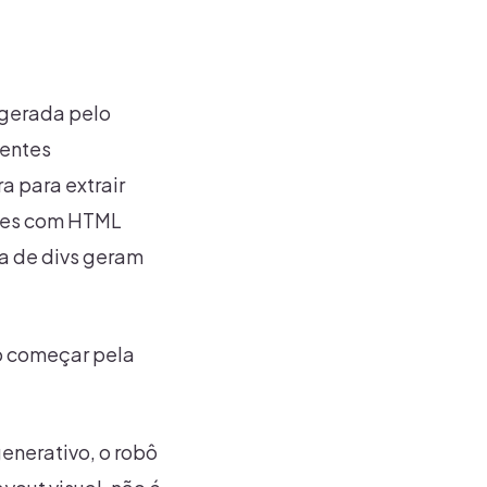
 gerada pelo
gentes
a para extrair
Sites com HTML
pa de divs geram
ro começar pela
enerativo, o robô