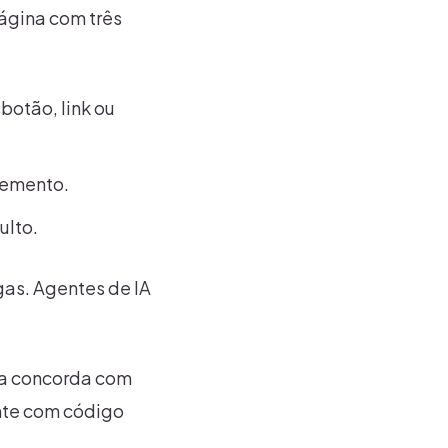
ágina com três
botão, link ou
elemento.
ulto.
gas. Agentes de IA
ina concorda com
ente com código