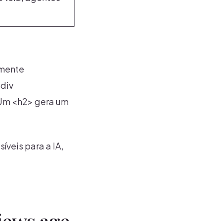
amente
<div
. Um <h2> gera um
íveis para a IA,
iews age