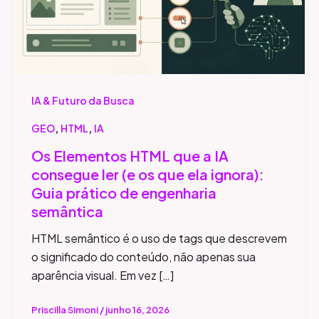
ler
(e
os
que
ela
IA & Futuro da Busca
ignora):
,
,
GEO
HTML
IA
Guia
prático
Os Elementos HTML que a IA
de
consegue ler (e os que ela ignora):
engenharia
Guia prático de engenharia
semântica
semântica
HTML semântico é o uso de tags que descrevem
o significado do conteúdo, não apenas sua
aparência visual. Em vez […]
Priscilla Simoni
/
junho 16, 2026