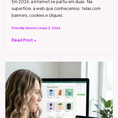
Em 2026, a internet se partiu em duas. Na
superfície, a web que conhecemos: telas com
banners, cookies e cliques.
Priscilla Simoni
/
maio 3, 2026
Read Post »
Como
o
ChatGPT
Shopping
Escolhe
Produtos
(E
Como