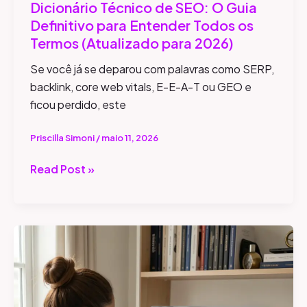
Dicionário Técnico de SEO: O Guia
para
Definitivo para Entender Todos os
2026)
Termos (Atualizado para 2026)
Se você já se deparou com palavras como SERP,
backlink, core web vitals, E-E-A-T ou GEO e
ficou perdido, este
Priscilla Simoni
/
maio 11, 2026
Read Post »
Agent
Readiness:
O
Fim
do