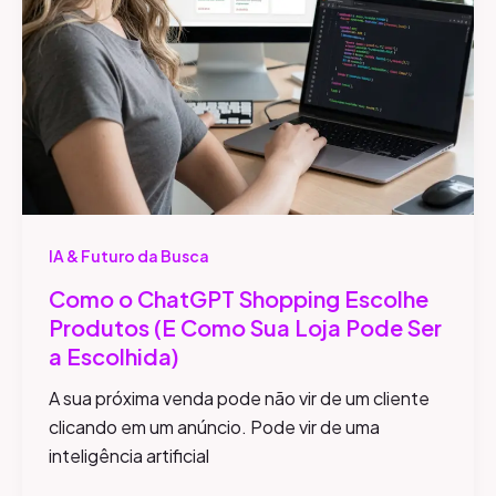
Sua
Loja
Pode
Ser
a
Escolhida)
IA & Futuro da Busca
Como o ChatGPT Shopping Escolhe
Produtos (E Como Sua Loja Pode Ser
a Escolhida)
A sua próxima venda pode não vir de um cliente
clicando em um anúncio. Pode vir de uma
inteligência artificial