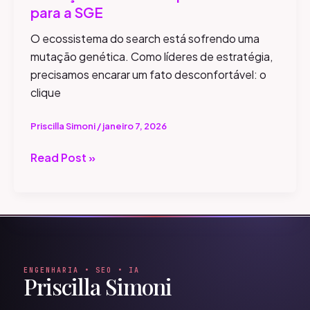
para a SGE
O ecossistema do search está sofrendo uma
mutação genética. Como líderes de estratégia,
precisamos encarar um fato desconfortável: o
clique
Priscilla Simoni
/
janeiro 7, 2026
Read Post »
ENGENHARIA • SEO • IA
Priscilla Simoni