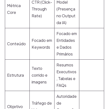
CTR (Click-
Model
Métrica
Through
(Presença
Core
Rate)
no Output
da IA)
Focado em
Focado em
Entidades
Conteúdo
Keywords
e Dados
Primários
Resumos
Texto
Executivos
Estrutura
corrido e
, Tabelas e
imagens
FAQs
Autoridade
Tráfego de
de
Objetivo