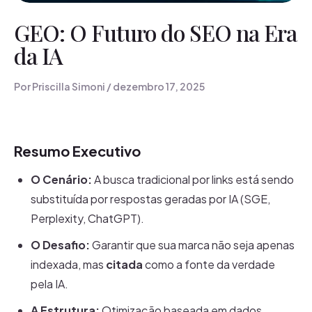
GEO: O Futuro do SEO na Era
da IA
Por
Priscilla Simoni
/
dezembro 17, 2025
Resumo Executivo
O Cenário:
A busca tradicional por links está sendo
substituída por respostas geradas por IA (SGE,
Perplexity, ChatGPT).
O Desafio:
Garantir que sua marca não seja apenas
indexada, mas
citada
como a fonte da verdade
pela IA.
A Estrutura:
Otimização baseada em dados